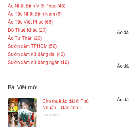
Áo Nhật Bình Việt Phục
46
Áo Tấc Nhật Bình Nam
6
Áo Tấc Việt Phục
68
Đồ Thuê Khác
20
Áo dà
Áo Tứ Thân
20
Sườn xám TPHCM
56
Sườn xám nữ dáng dài
40
Sườn xám nữ dáng ngắn
16
Áo dà
Bài Viết mới
Áo dà
Cho thuê áo dài ở Phú
Nhuận – Bán cho
mướn áo dài đẹp tại
27/07/2022
Phú Nhuận