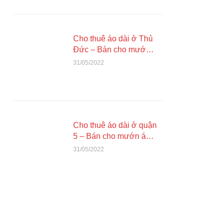
Cho thuê áo dài ở Thủ
Đức – Bán cho mướn
áo dài đẹp giá rẻ tại
31/05/2022
Thủ Đức
Cho thuê áo dài ở quận
5 – Bán cho mướn áo
dài đẹp tại quận 5 Sài
31/05/2022
Gòn