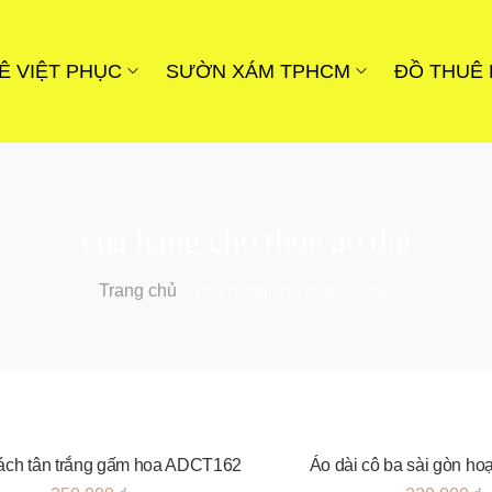
Ê VIỆT PHỤC
SƯỜN XÁM TPHCM
ĐỒ THUÊ
cua hang cho thue ao dai
Trang chủ
»
cua hang cho thue ao dai
cách tân trắng gấm hoa ADCT162
Áo dài cô ba sài gòn ho