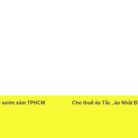
ê sườn xám TPHCM
Cho thuê áo Tấc , áo Nhật B