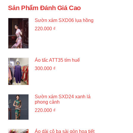
Sản Phẩm Đánh Giá Cao
Sườn xám SXD06 lụa hồng
220.000
₫
Áo tấc ATT35 tím huế
300.000
₫
Sườn xám SXD24 xanh lá
phong cảnh
220.000
₫
Áo dài cô ba sài gòn hoạ tiết