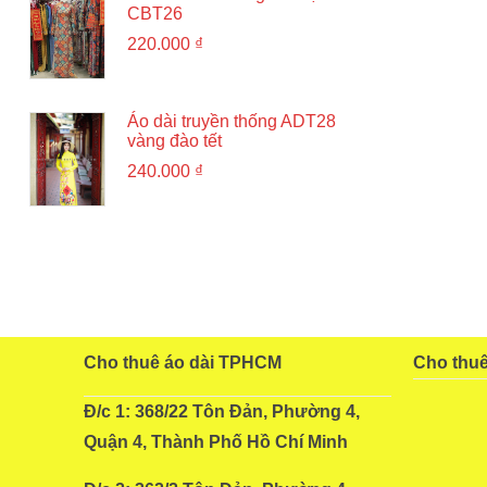
CBT26
220.000
₫
Áo dài truyền thống ADT28
vàng đào tết
240.000
₫
Cho thuê áo dài TPHCM
Cho thu
Đ/c 1: 368/22 Tôn Đản, Phường 4,
Quận 4, Thành Phố Hồ Chí Minh