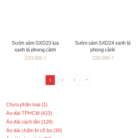
Áo dài cách tân
126
Áo dài chấm bi cô ba
30
Áo dài chụp ảnh
24
Áo dài cô ba sài gòn
31
Áo dài cưới
3
Áo dài gấm
13
Áo dài gấm đẹp
1
Áo dài hoa nhí hoạ tiết
4
Áo dài Nam
65
Áo dài Tết Xuân
2
Áo dài trắng đẹp
1
Áo dài trơn
13
Áo dài truyền thống
86
Áo dài xưa -dáng suông
79
Cho thuê Việt Phục
114
Áo Ngũ Thân Tay chẽn
1