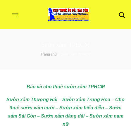
Sườn xám TPHCM
Trang chủ
»
Sườn xám TPHCM
Bán và cho thuê sườn xám TPHCM
Sườn xám Thư
ợ
ng Hải – Sườn xám Trung Hoa – Cho
thuê sườn xám cưới –
Sườn xám biểu diễn – Sườn
xám Sài Gòn – Sườn xám dáng dài – Sườn xám nam
nữ