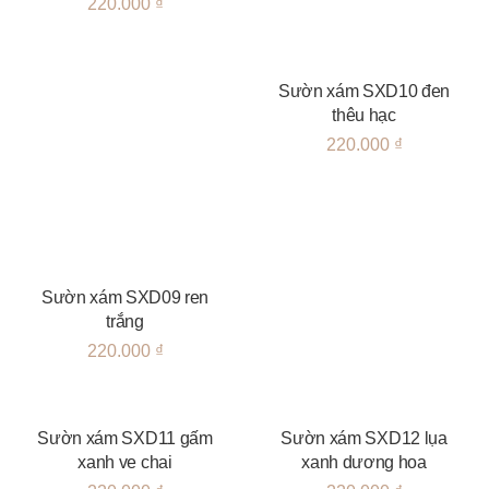
220.000
₫
Sườn xám SXD09 ren
Sườn xám SXD10 đen
trắng
thêu hạc
220.000
₫
220.000
₫
Sườn xám SXD11 gấm
Sườn xám SXD12 lụa
xanh ve chai
xanh dương hoa
220.000
₫
220.000
₫
Sườn xám SXD13 nhung
Sườn xám SXD14 nhung
đen lông đỏ
đỏ
250.000
₫
250.000
₫