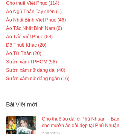
Cho thuê Việt Phục
114
Áo Ngũ Thân Tay chẽn
1
Áo Nhật Bình Việt Phục
46
Áo Tấc Nhật Bình Nam
6
Áo Tấc Việt Phục
68
Đồ Thuê Khác
20
Áo Tứ Thân
20
Sườn xám TPHCM
56
Sườn xám nữ dáng dài
40
Sườn xám nữ dáng ngắn
16
Bài Viết mới
Cho thuê áo dài ở Phú Nhuận – Bán
cho mướn áo dài đẹp tại Phú Nhuận
27/07/2022