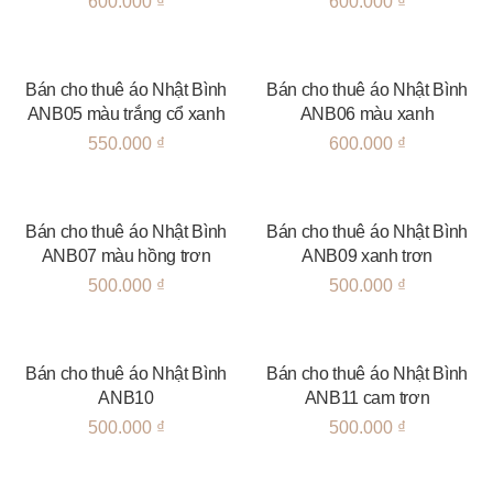
600.000
₫
600.000
₫
Bán cho thuê áo Nhật Bình
Bán cho thuê áo Nhật Bình
ANB05 màu trắng cổ xanh
ANB06 màu xanh
550.000
₫
600.000
₫
Bán cho thuê áo Nhật Bình
Bán cho thuê áo Nhật Bình
ANB07 màu hồng trơn
ANB09 xanh trơn
500.000
₫
500.000
₫
Bán cho thuê áo Nhật Bình
Bán cho thuê áo Nhật Bình
ANB10
ANB11 cam trơn
500.000
₫
500.000
₫