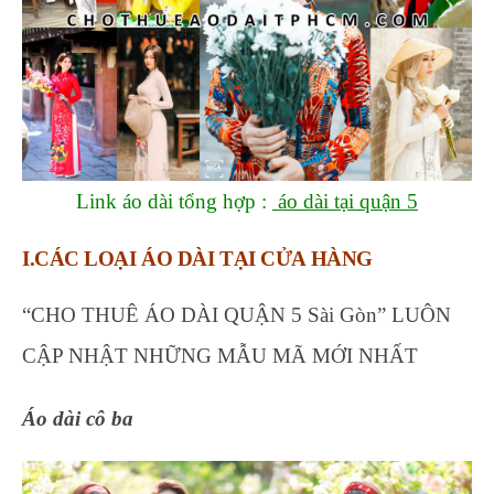
Link áo dài tổng hợp :
áo dài tại quận 5
I.CÁC LOẠI ÁO DÀI TẠI
CỬA HÀNG
“CHO THUÊ ÁO DÀI QUẬN 5 Sài Gòn” LUÔN
CẬP NHẬT NHỮNG MẪU MÃ MỚI NHẤT
Áo dài cô ba