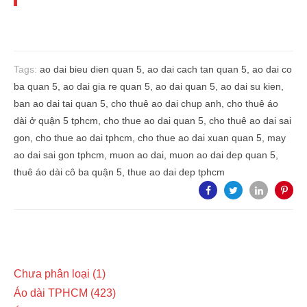
Tags:
ao dai bieu dien quan 5
,
ao dai cach tan quan 5
,
ao dai co
ba quan 5
,
ao dai gia re quan 5
,
ao dai quan 5
,
ao dai su kien
,
ban ao dai tai quan 5
,
cho thuê ao dai chup anh
,
cho thuê áo
dài ở quận 5 tphcm
,
cho thue ao dai quan 5
,
cho thuê ao dai sai
gon
,
cho thue ao dai tphcm
,
cho thue ao dai xuan quan 5
,
may
ao dai sai gon tphcm
,
muon ao dai
,
muon ao dai dep quan 5
,
thuê áo dài cô ba quận 5
,
thue ao dai dep tphcm
Chưa phân loại
1
Áo dài TPHCM
423