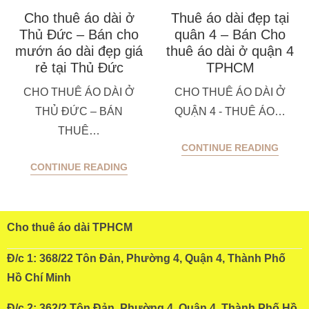
Cho thuê áo dài ở
Thuê áo dài đẹp tại
Thủ Đức – Bán cho
quân 4 – Bán Cho
mướn áo dài đẹp giá
thuê áo dài ở quận 4
rẻ tại Thủ Đức
TPHCM
CHO THUÊ ÁO DÀI Ở
CHO THUÊ ÁO DÀI Ở
THỦ ĐỨC – BÁN
QUẬN 4 - THUÊ ÁO…
THUÊ…
CONTINUE READING
CONTINUE READING
Cho thuê áo dài TPHCM
Đ/c 1: 368/22 Tôn Đản, Phường 4, Quận 4, Thành Phố
Hồ Chí Minh
Đ/c 2: 362/2 Tôn Đản, Phường 4, Quận 4, Thành Phố Hồ