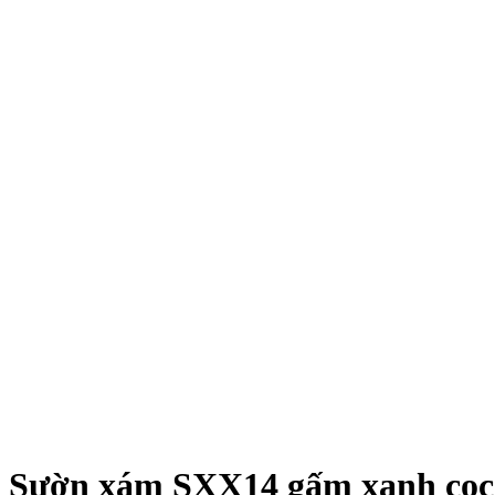
Sườn xám SXX14 gấm xanh cọc